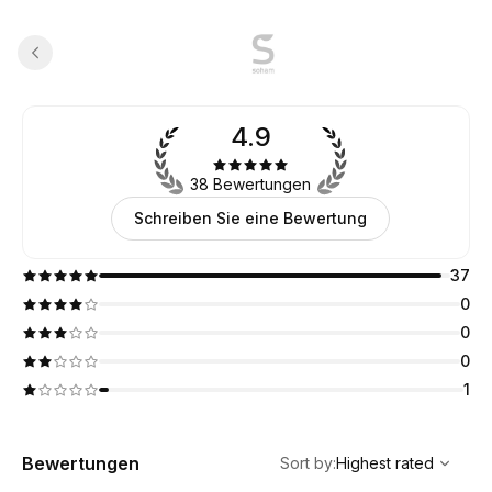
4.9
38 Bewertungen
Schreiben Sie eine Bewertung
37
0
0
0
1
,
Highest rated
Sort
Bewertungen
Sort by
:
Highest rated