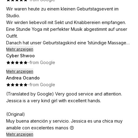
Wir waren heute zu einem kleinen Geburtstagsevent im
Studio.
Wir wirden liebevoll mit Sekt und Knabbereien empfangen.
Eine Stunde Yoga mit perfekter Musik abgestimmt auf unser
Outfit.
Danach hat unser Geburtstagskind eine 1stündige Massage
bekommen, während die restlichen Mädels zusammen die
Mehr anzeigen
Cyber Shwoo
Stunde haben Revue passieren lassen.
·
·
from Google
Wundervolle 3 Stunden zu einem echt fairen Preis!
Das wird nicht unser letzter Besuch sein.
Mehr anzeigen
Andrea Ocando
·
·
from Google
(Translated by Google) Very good service and attention.
Jessica is a very kind girl with excellent hands.
(Original)
Muy buena atención y servicio. Jessica es una chica muy
amable con excelentes manos 😍
Mehr anzeigen