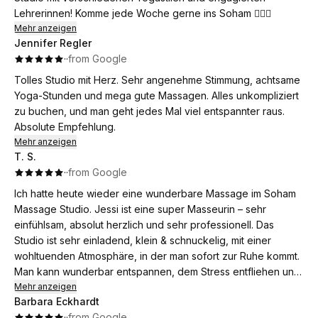
Lehrerinnen! Komme jede Woche gerne ins Soham 🧘🏻‍♀️
Mehr anzeigen
Jennifer Regler
·
·
from Google
Tolles Studio mit Herz. Sehr angenehme Stimmung, achtsame
Yoga-Stunden und mega gute Massagen. Alles unkompliziert
zu buchen, und man geht jedes Mal viel entspannter raus.
Absolute Empfehlung.
Mehr anzeigen
T. S.
·
·
from Google
Ich hatte heute wieder eine wunderbare Massage im Soham
Massage Studio. Jessi ist eine super Masseurin – sehr
einfühlsam, absolut herzlich und sehr professionell. Das
Studio ist sehr einladend, klein & schnuckelig, mit einer
wohltuenden Atmosphäre, in der man sofort zur Ruhe kommt.
Man kann wunderbar entspannen, dem Stress entfliehen und
sich einfach etwas Gutes tun. Jessi ist ein echter
Mehr anzeigen
Barbara Eckhardt
Herzensmensch. Klare Empfehlung!
·
·
from Google